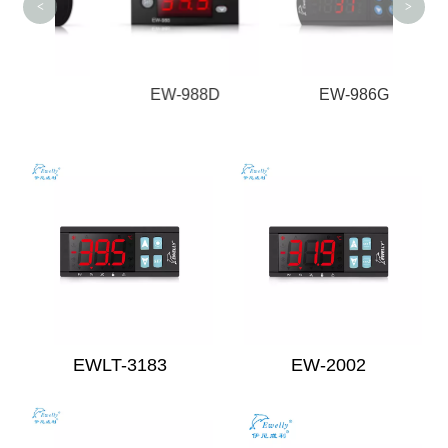
<
>
86
EW-988D
EW-986G
EWLT-3183
EW-2002