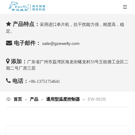
产品特点：

采用进口单片机，抗干扰能力强，精度高，稳
定。

电子邮件：
sale@gzewelly.com

添加：
广东省广州市荔湾区海龙街蟠龙村33号王枝塘工业区二
期二号厂房三层

电话：
+86-
13751754641
首页
»
产品
»
通用型温度控制器
»
EW-982B