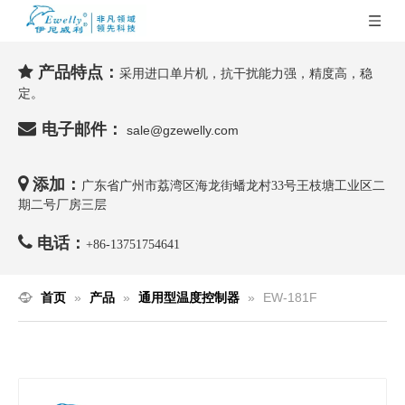
产品特点：

采用进口单片机，抗干扰能力强，精度高，稳
定。

电子邮件：
sale@gzewelly.com

添加：
广东省广州市荔湾区海龙街蟠龙村33号王枝塘工业区二
期二号厂房三层

电话：
+86-
13751754641
首页
»
产品
»
通用型温度控制器
»
EW-181F