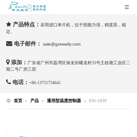
产品特点：

采用进口单片机，抗干扰能力强，精度高，稳
定。

电子邮件：
sale@gzewelly.com

添加：
广东省广州市荔湾区海龙街蟠龙村33号王枝塘工业区二
期二号厂房三层

电话：
+86-
13751754641
首页
»
产品
»
通用型温度控制器
»
EW-183F