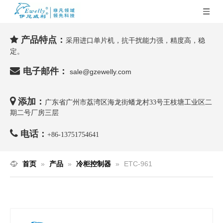
产品特点：

采用进口单片机，抗干扰能力强，精度高，稳
定。

电子邮件：
sale@gzewelly.com

添加：
广东省广州市荔湾区海龙街蟠龙村33号王枝塘工业区二
期二号厂房三层

电话：
+86-
13751754641
首页
»
产品
»
冷柜控制器
»
ETC-961