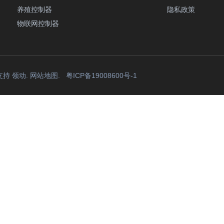
养殖控制器
隐私政策
物联网控制器
支持
领动
.
网站地图
.
粤ICP备19008600号-1